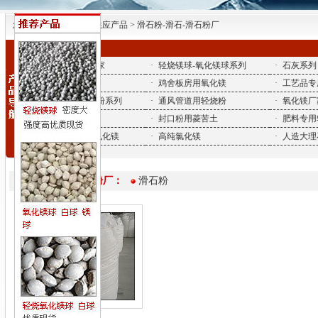
您所在的位置| 首页 > 供应产品 > 滑石粉-滑石-滑石粉厂
·
氧化镁-氧化镁厂家
·
轻烧镁球-氧化镁球系列
·
石灰系列
·
砂轮磨具用镁粉
·
鸡舍板房用氧化镁
·
工艺品专
·
氧化镁厂家-砖底粉系列
·
通风管道用轻烧粉
·
氧化镁厂
·
脱硫用氧化镁
·
封口粉用菱苦土
·
肥料专用
·
衣架底盘用轻烧氧化镁
·
高纯氯化镁
·
人造大理
滑石粉-滑石-滑石粉厂：
滑石粉