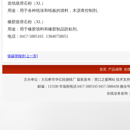
造纸级滑石粉（XL）
用途：用于各种纸张和纸板的填料，木沥青控制剂
。
橡胶级滑石粉（XL）
用途：用于橡胶填料和橡胶制品防粘剂
。
电话：0417-5885165 13840758051
镁碳球报价[上一页]
首页
产品保障
在
主办单位：大石桥市华亿轻烧镁厂 版权发布：
营口之窗网站
技术支持
邮编：115100 市场部电话:0417-5885165 0417-5886438 微
在线业务咨询：QQ