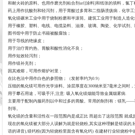
和耐火砖的原料。也用作磨光剂粘合剂url]涂料]和纸张的填料，
药上用作抗酸剂和轻泻剂，用于胃酸过多胃和二指肠溃疡病．化学工
氧化镁碾米工业中用于烧制粉磨和半滚筒。建筑工业用于制造人造化
用于橡胶、塑料、电线、电缆染料、油漆、玻璃、陶瓷、化学试剂、
图书馆中用于防止书籍被酸腐蚀；
用于导线的绝缘皮；
用于治疗胃灼热、胃酸和酸性消化不良；
用作短效轻泻剂；
用作镁补充剂；
因其难熔，可用作熔炉衬里；
在比色法中用作白色的参照物；（发射率约为0.9）
压细的氧化镁可用作光学涂料。涂层厚度在300纳米至7毫米之间时，
用于攀石用途，可吸手汗,注意: 吸入氧化镁烟能导致金属烟雾病.
主要用于配制内服药剂以中和过多的胃酸。常用的制剂有：镁乳——乳
剂等。
氧化镁的含量和活性在一段范围内是成正比 而超出了这段范围 就成反
现在的氧化镁被大部分人误解为就是轻烧粉,其实这种理解是错误的,轻
语的译音),镁钙粉(因为轻烧粉里面含有氧化钙) 在建材行业轻烧粉中