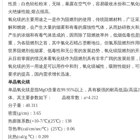
性质：白色轻松粉末，无味，暴露在空气中，容易吸收水份和二氧化碳
火绝缘性能,熔点很高。
氧化镁的主要用途之一是作为阻燃剂的使用，传统阻燃材料，广泛采
解和燃烧，会产生大量的烟雾和有毒的腐蚀性气体，从而妨碍救火和
产生的浓烟和有毒气体造成的，因而除了阻燃效率外，低烟低毒也是
重，为各阻燃剂之首，其中氯化石蜡占垄断地位。但氯系阻燃剂作用
世界阻燃剂低烟雾、低毒性和无公害的发展趋势，氧化镁阻燃剂的开
从目前掌握的情况来看氧化镁作为阻燃剂具有非常广阔的发展前景，
氧化镁的另一用途是可以用作中和剂，氧化镁碱性，吸附性能好，可
要求的提高，国内需求增长迅速。
单晶氧化镁
单晶氧化镁是指MgO含量在99.95%以上，具有极强的耐高低温(高温
体。其主要参数如下： 晶格常数：a=4.212
分子量：40.311
密度(g/cm)：3.65
热膨胀系数(×10-7/℃)(25℃)：138
导热率(cal/cm/sec/℃）(25℃)：0.06
比热(cal/g.℃)：0.209