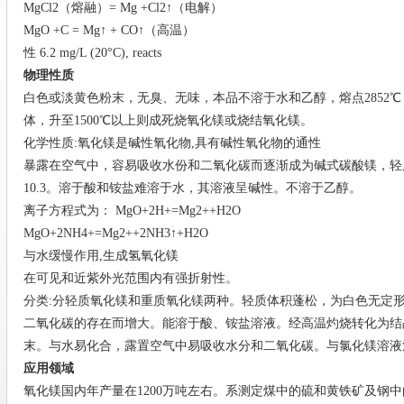
MgCl2（熔融）= Mg +Cl2↑（电解）
MgO +C = Mg↑ + CO↑（高温）
性 6.2 mg/L (20°C), reacts
物理性质
白色或淡黄色粉末，无臭、无味，本品不溶于水和乙醇，熔点2852℃，
体，升至1500℃以上则成死烧氧化镁或烧结氧化镁。
化学性质:氧化镁是碱性氧化物,具有碱性氧化物的通性
暴露在空气中，容易吸收水份和二氧化碳而逐渐成为碱式碳酸镁，轻
10.3。溶于酸和铵盐难溶于水，其溶液呈碱性。不溶于乙醇。
离子方程式为： MgO+2H+=Mg2++H2O
MgO+2NH4+=Mg2++2NH3↑+H2O
与水缓慢作用,生成氢氧化镁
在可见和近紫外光范围内有强折射性。
分类:分轻质氧化镁和重质氧化镁两种。轻质体积蓬松，为白色无定形粉
二氧化碳的存在而增大。能溶于酸、铵盐溶液。经高温灼烧转化为结
末。与水易化合，露置空气中易吸收水分和二氧化碳。与氯化镁溶液
应用领域
氧化镁国内年产量在1200万吨左右。系测定煤中的硫和黄铁矿及钢