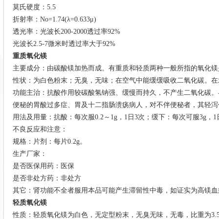
莫氏硬度：5.5
折射率：No=1.74(λ=0.633μ)
透光率：光波长200-2000透过率92%
光波长2.5-7微米时透过率大于92%
重质氧化镁
主要成分：由碳酸镁加热而成。有重质和轻质两种一般所指的氧化镁是
性状：为白色粉末；无臭，无味；在空气中能缓缓吸收二氧化碳。在
功能主治：抗酸作用较碳酸氢钠强、缓慢而持久，不产生二氧化碳。
便秘的胃酸过多症、胃及十二指肠溃疡病人，对不伴便秘者，其轻泻
用法及用量：抗酸：每次服0.2～1g，1日3次；缓下：每次可服3g，1
不良反应和注意：
规格：片剂：每片0.2g。
生产厂家：
是否医保用药：医保
是否非处方药：非处方
其它：肾功能不全者服用本品可能产生滞留性中毒，如证实为高镁血
轻质氧化镁
性质：轻质氧化镁为白色，无定型粉末，无臭无味，无毒，比重为3.58(