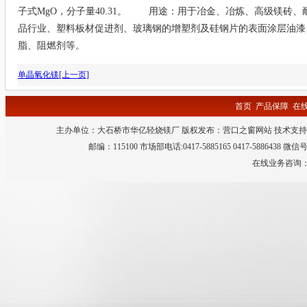
子式MgO，分子量40.31。 用途：用于冶金、冶炼、高级镁砖
品行业、塑料板材促进剂、玻璃钢的增塑剂及硅钢片的表面涂层油漆
脂、阻燃剂等。
单晶氧化镁[上一页]
首页
产品保障
在
主办单位：大石桥市华亿轻烧镁厂 版权发布：
营口之窗网站
技术支持
邮编：115100 市场部电话:0417-5885165 0417-5886438 微
在线业务咨询：QQ