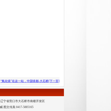
“氧化镁”在这一站，中国镁都-大石桥[下一页]
辽宁省营口市大石桥市南楼开发区
威 图文传真:0417-5885165