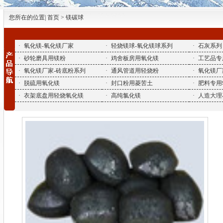
您所在的位置| 首页 > 镁碳球
·
氧化镁-氧化镁厂家
·
轻烧镁球-氧化镁球系列
·
石灰系列
·
砂轮磨具用镁粉
·
鸡舍板房用氧化镁
·
工艺品专
·
氧化镁厂家-砖底粉系列
·
通风管道用轻烧粉
·
氧化镁厂
·
脱硫用氧化镁
·
封口粉用菱苦土
·
肥料专用
·
衣架底盘用轻烧氧化镁
·
高纯氯化镁
·
人造大理