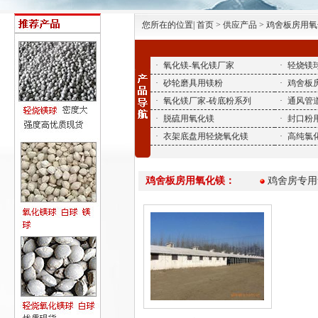
您所在的位置| 首页 > 供应产品 > 鸡舍板房用
·
氧化镁-氧化镁厂家
·
轻烧镁
·
砂轮磨具用镁粉
·
鸡舍板
·
氧化镁厂家-砖底粉系列
·
通风管
·
脱硫用氧化镁
·
封口粉
·
衣架底盘用轻烧氧化镁
·
高纯氯
鸡舍板房用氧化镁：
鸡舍房专用