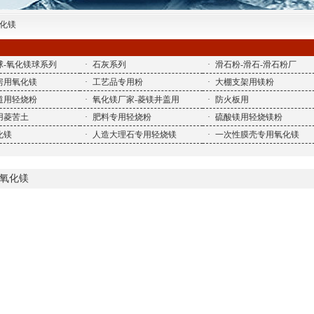
氧化镁
球-氧化镁球系列
·
石灰系列
·
滑石粉-滑石-滑石粉厂
房用氧化镁
·
工艺品专用粉
·
大棚支架用镁粉
道用轻烧粉
·
氧化镁厂家-菱镁井盖用
·
防火板用
用菱苦土
·
肥料专用轻烧粉
·
硫酸镁用轻烧镁粉
化镁
·
人造大理石专用轻烧镁
·
一次性膜壳专用氧化镁
氧化镁