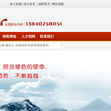
加入收藏
|
设为首页
|
诚聘英才
|
网站地图
销售网络
人才招聘
联系我们
土粉 菱苦土 含碳镁球 转炉终渣改质剂