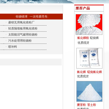
·轻烧镁球
·一次性膜壳专用氧化镁
·
菱镁瓦用氧化镁粉厂
·
轻质隔墙板用氧化镁粉
·
太阳能沼气罐用轻烧粉
·
污水处理用轻烧粉
·
喷补料