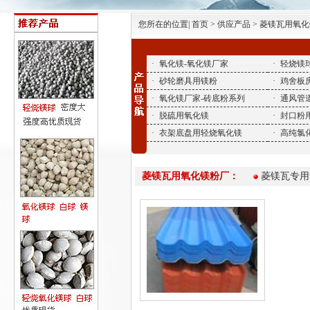
您所在的位置| 首页 > 供应产品 > 菱镁瓦用氧
·
氧化镁-氧化镁厂家
·
轻烧镁
·
砂轮磨具用镁粉
·
鸡舍板
·
氧化镁厂家-砖底粉系列
·
通风管
·
脱硫用氧化镁
·
封口粉
·
衣架底盘用轻烧氧化镁
·
高纯氯
菱镁瓦用氧化镁粉厂：
菱镁瓦专用