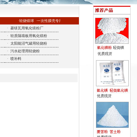
·轻烧镁球
·一次性膜壳专用氧化镁
·
菱镁瓦用氧化镁粉厂
·
轻质隔墙板用氧化镁粉
·
太阳能沼气罐用轻烧粉
·
污水处理用轻烧粉
·
喷补料