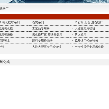
化镁粉厂
球-氧化镁球系列
·
石灰系列
·
滑石粉-滑石-滑石粉厂
房用氧化镁
·
工艺品专用粉
·
大棚支架用镁粉
道用轻烧粉
·
氧化镁厂家-菱镁井盖用
·
防火板用
用菱苦土
·
肥料专用轻烧粉
·
硫酸镁用轻烧镁粉
化镁
·
人造大理石专用轻烧镁
·
一次性膜壳专用氧化镁
氧化镁