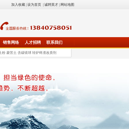
加入收藏
|
设为首页
|
诚聘英才
|
网站地图
销售网络
人才招聘
联系我们
土粉 菱苦土 含碳镁球 转炉终渣改质剂