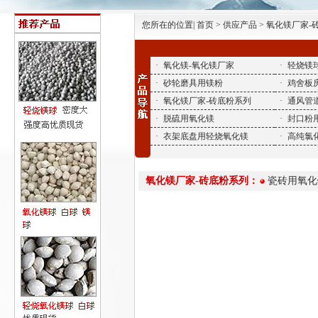
您所在的位置| 首页 > 供应产品 > 氧化镁厂家
·
氧化镁-氧化镁厂家
·
轻烧镁
·
砂轮磨具用镁粉
·
鸡舍板
·
氧化镁厂家-砖底粉系列
·
通风管
·
脱硫用氧化镁
·
封口粉
·
衣架底盘用轻烧氧化镁
·
高纯氯
氧化镁厂家-砖底粉系列：
瓷砖用氧化