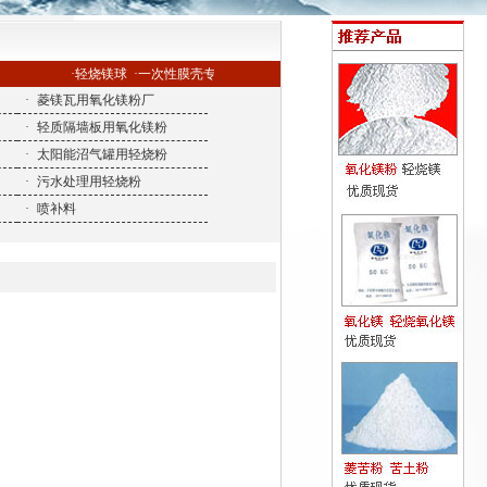
·轻烧镁球
·一次性膜壳专用氧化镁
·
菱镁瓦用氧化镁粉厂
·
轻质隔墙板用氧化镁粉
·
太阳能沼气罐用轻烧粉
·
污水处理用轻烧粉
·
喷补料