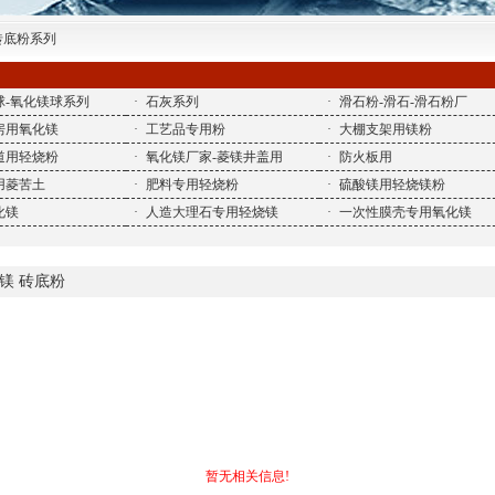
-砖底粉系列
球-氧化镁球系列
·
石灰系列
·
滑石粉-滑石-滑石粉厂
房用氧化镁
·
工艺品专用粉
·
大棚支架用镁粉
道用轻烧粉
·
氧化镁厂家-菱镁井盖用
·
防火板用
用菱苦土
·
肥料专用轻烧粉
·
硫酸镁用轻烧镁粉
化镁
·
人造大理石专用轻烧镁
·
一次性膜壳专用氧化镁
镁 砖底粉
暂无相关信息!