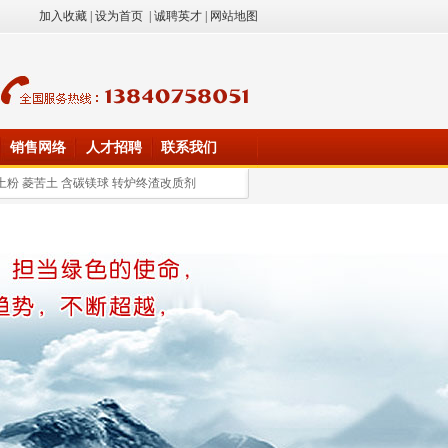
加入收藏
|
设为首页
|
诚聘英才
|
网站地图
销售网络
人才招聘
联系我们
土粉 菱苦土 含碳镁球 转炉终渣改质剂