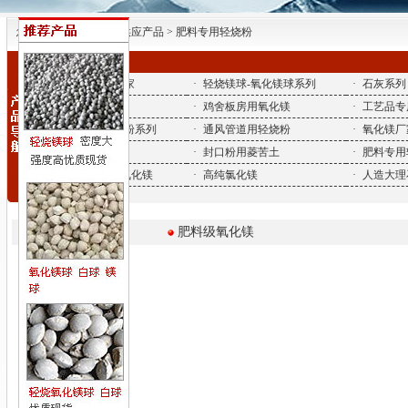
您所在的位置| 首页 > 供应产品 > 肥料专用轻烧粉
·
氧化镁-氧化镁厂家
·
轻烧镁球-氧化镁球系列
·
石灰系列
·
砂轮磨具用镁粉
·
鸡舍板房用氧化镁
·
工艺品专
·
氧化镁厂家-砖底粉系列
·
通风管道用轻烧粉
·
氧化镁厂
·
脱硫用氧化镁
·
封口粉用菱苦土
·
肥料专用
·
衣架底盘用轻烧氧化镁
·
高纯氯化镁
·
人造大理
肥料专用轻烧粉：
肥料级氧化镁