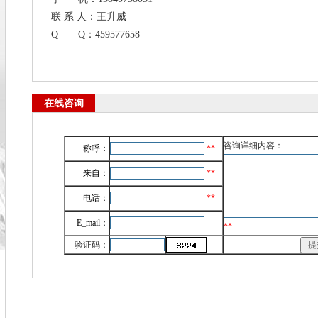
联 系 人：王升威
Q Q：459577658
在线咨询
咨询详细内容：
称呼：
**
来自：
**
电话：
**
E_mail：
**
验证码：