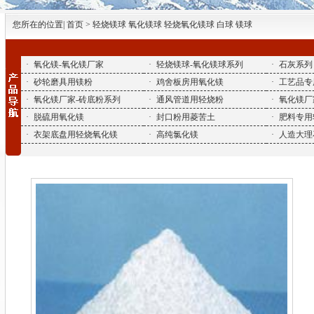
您所在的位置| 首页 > 轻烧镁球 氧化镁球 轻烧氧化镁球 白球 镁球
·
氧化镁-氧化镁厂家
·
轻烧镁球-氧化镁球系列
·
石灰系列
·
砂轮磨具用镁粉
·
鸡舍板房用氧化镁
·
工艺品专
·
氧化镁厂家-砖底粉系列
·
通风管道用轻烧粉
·
氧化镁厂
·
脱硫用氧化镁
·
封口粉用菱苦土
·
肥料专用
·
衣架底盘用轻烧氧化镁
·
高纯氯化镁
·
人造大理